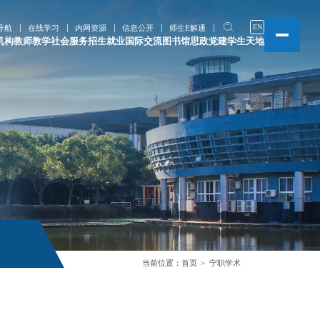
EN
导航
在线学习
内网资源
信息公开
师生E解通
机构
教师教学
社会服务
招生就业
国际交流
图书馆
思政党建
学生天地
当前位置：
首页
宁职学术
目