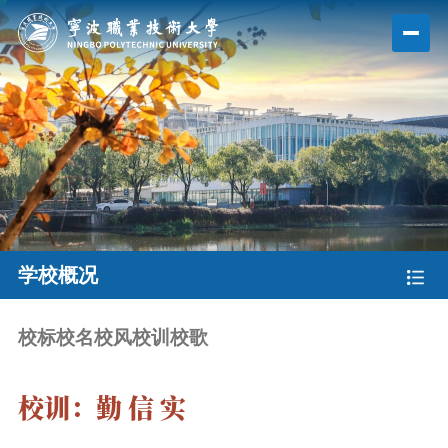
学校概况
校标校名
校风校训
校歌
校训：勤 信 实