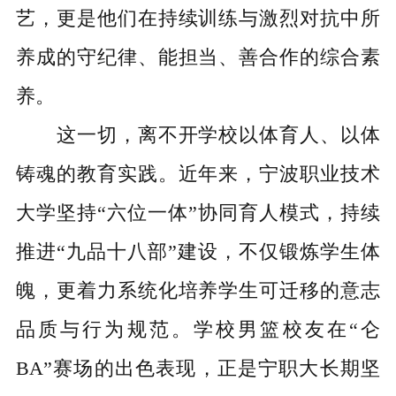
艺，更是他们在持续训练与激烈对抗中所
养成的守纪律、能担当、善合作的综合素
养。
这一切，离不开学校以体育人、以体
铸魂的教育实践。近年来，宁波职业技术
大学坚持
“六位一体”协同育人模式，持续
推进“九品十八部”建设，不仅锻炼学生体
魄，更着力系统化培养学生可迁移的意志
品质与行为规范。学校男篮校友在“仑
BA”赛场的出色表现，正是宁职大长期坚