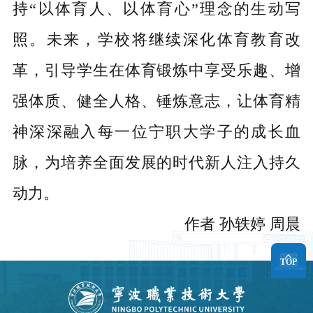
持“以体育人、以体育心”理念的生动写
照。未来，学校将继续深化体育教育改
革，引导学生在体育锻炼中享受乐趣、增
强体质、健全人格、锤炼意志，让体育精
神深深融入每一位宁职大学子的成长血
脉，为培养全面发展的时代新人注入持久
动力
。
作者
孙轶婷
周晨
TOP