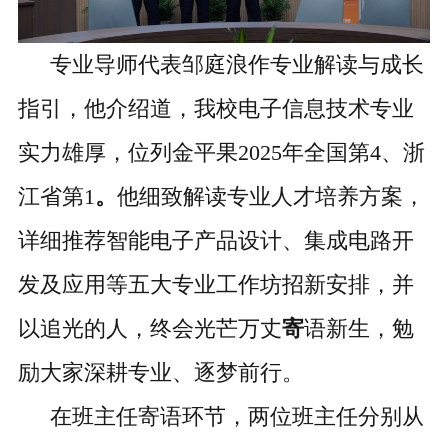
专业导师代表邹庭浪作专业解读与成长
指引，
他
介绍
道，
我校电子信息技术专业
实力雄厚，位列
金平果
2025年全国第4、浙
江省第1
。
他细致解读专业人才培养方案，
详细
推荐
智能电子产品设计、集成电路开
发及应用等五大专业工作坊招新安排，并
以
追光的人，终会光芒万丈
寄
语新生，勉
励大家深耕专业、逐梦前行。
在班主任寄语环节，两位班主任分别从