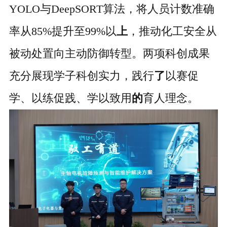
YOLO与DeepSORT算法，将人员计数准确
率从85%提升至
99%以
上
，推动化工安全从
被动处置向主动防御转型。两项科创成果
充分展现学子科创实力，践行
了
以赛促
学、以练促践、学以致用
的
育人理念。