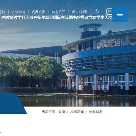
EN
导航
在线学习
内网资源
信息公开
师生E解通
机构
教师教学
社会服务
招生就业
国际交流
图书馆
思政党建
学生天地
当前位置：
首页
校园新闻
校园动态
革