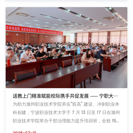
时期中高职一体化改革的重点领域和关键问题，在前期
广泛调研和讨论的基础上，精心设计培训内容和课程，
从中高职一体化政策解读到课程中高本一体化人才培养
标准制定，从一体...
送教上门精准赋能校际携手共促发展 —— 宁职大赴
为助力滁州职业技术学院夯实“双高” 建设、冲刺职业本
滁州职院开展干部治理能力提升专题培训
科创建，宁波职业技术大学于 7 月 13 日至 17 日在滁州
职业技术学院举办干部治理能力提升培训班，全校 150
余名管理干部参训。本次培训采用“送教上门” 定制化服