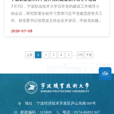
7月7日，宁波职业技术大学召开党的建设工作领导小
议 研究部署学习贯彻习近平党建思想工作
组会议，研究部署全校学习贯彻习近平党建思想有关工
作。校党委书记张慧波主持会议并讲话，学校党的建设
工作领导小组成员参加会议。会议集中学习习近平总书
2026-07-08
记在庆祝中国共产党成立105周年大会上的重要讲话精
神，传达全国党建工作座谈会、省委、市委党建工作领
导小组会议相关部署要求，解读学校《学习贯彻习近平
. . .
上页
1
2
3
4
5
279
下页
党建思想工作方案》，统筹细化全校理论学习、宣传阐
释、实践落实全链条...
TOP
地址：宁波经济技术开发区庐山东路388号
邮政编码：315800
电话：0574-86891367