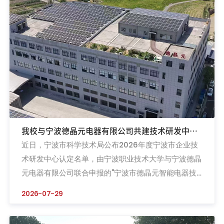
国“千团万人推普强国行”专项实践深入推进之年。7月
21日至29日，宁波...
我校与宁波德晶元电器有限公司共建技术研发中心
近日，宁波市科学技术局公布2026年度宁波市企业技
获市级认定
术研发中心认定名单，由宁波职业技术大学与宁波德晶
元电器有限公司联合申报的“宁波市德晶元智能电器技
术研发中心”成功入选。这一成果标志着双方在深化产
2026-07-29
教融合、推进产学研协同创新方面迈出坚实一步。宁波
德晶元电器有限公司专注智能清洁家电与健康生活电器