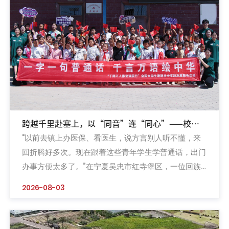
志刚、教育生态总...
跨越千里赴塞上，以“同音”连“同心”——校团
“以前去镇上办医保、看医生，说方言别人听不懂，来
委“守望相助·同心筑梦”团队在宁夏书写推普实践
回折腾好多次。现在跟着这些青年学生学普通话，出门
青春答卷
办事方便太多了。”在宁夏吴忠市红寺堡区，一位回族
老人捧着《中华人民共和国国家通用语言文字法》读
2026-08-03
本，向宁波职业技术大学“守望相助·同心筑梦”推普强国
行志愿服务团的学生感慨道。一句朴素的话语，道出了
这场跨越千里的暑期实践最真实的意义。2026年是全