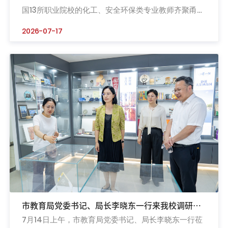
国13所职业院校的化工、安全环保类专业教师齐聚甬
城，紧扣石化产业绿色化、智能化、高端化转型趋势开
2026-07-17
展专项研修，以产教融合赋能职业教育“双师型”教师队
伍高质量建设。开班仪式上，宁波职业技术大学副校
长、党委委员岑咏表示，当前职业教育步入高质量发展
关键阶段，“双师型”教师是职教提质培优、助力产业升
级的核心支撑。本次...
市教育局党委书记、局长李晓东一行来我校调研指
7月14日上午，市教育局党委书记、局长李晓东一行莅
导工作