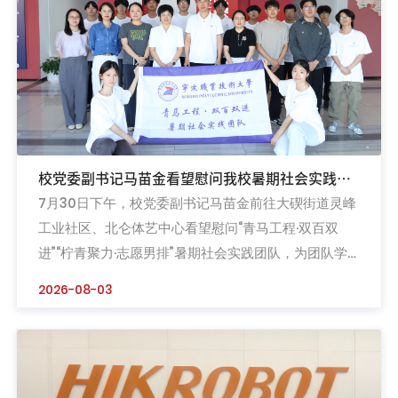
校党委副书记马苗金看望慰问我校暑期社会实践团
7月30日下午，校党委副书记马苗金前往大碶街道灵峰
队
工业社区、北仑体艺中心看望慰问“青马工程·双百双
进”“柠青聚力·志愿男排”暑期社会实践团队，为团队学
生送上防暑降温慰问品。校团委、相关学院负责人陪同
2026-08-03
慰问。马苗金一行首先慰问了机电工程学院（中德智能
制造学院）“青马工程·双百双进”暑期社会实践团队，团
队成员周诺引导众人参观北仑工业社区展示馆，并系统
介绍了社区的发展历程、服务中小企业的创新模式及经