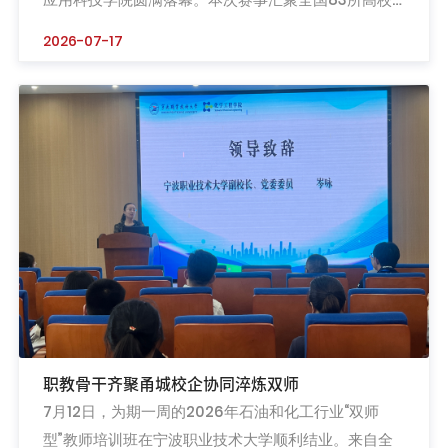
的优秀参赛队伍同台竞技，参赛覆盖面广、竞争氛围激
2026-07-17
烈。由我校建筑与艺术学院推送，刘思宇、陈居荣两位
老师指导的“云织锦绣——数智共创杭罗服饰焕新非遗营
销新手段”项目，凭借清晰的创新理念、完善的项目体
系与贴合市场的落地方案，成功斩获全国一等奖，实现
我校在该项赛事中的...
职教骨干齐聚甬城校企协同淬炼双师
7月12日，为期一周的2026年石油和化工行业“双师
型”教师培训班在宁波职业技术大学顺利结业。来自全