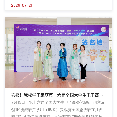
国高校舞龙项目顶级权威赛事。宁波职业技术大学舞龙
2026-07-21
队奋勇争先，斩获自选套路季军、规定套路第四名的优
异成绩。本次参赛队员均为零基础学子，赛前无任何舞
龙专项训练经历。怀揣对中华传统体育文化的热爱，队
员们合理平衡学业与训练，主动放弃课余及节假日时间
全身心投入集训。从...
喜报！我校学子荣获第十六届全国大学生电子商
7月15日，第十六届全国大学生电子商务“创新、创意及
务“创新、创意及创业”挑战赛产学用（BUC）实
创业”挑战赛产学用（BUC）实战赛全国总决赛在江西
战赛一等奖
应用科技学院圆满落幕。本次赛事汇聚全国83所高校