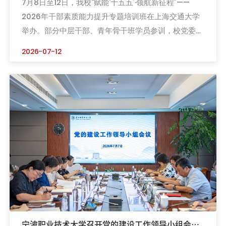
7月8日至12日，我校“赋能‘十五五’·领航新征程”——
素质能力提升专题培训班
2026年干部素质能力提升专题培训班在上海交通大学
举办。部分中层干部、青年骨干班学员参训，校党委副
书记马苗金出席并作开班动员讲话。马苗金指出，今年
2026-07-12
是建党105周年和“十五五”开局之年，面对新形势新任
务，全体干部要跳出固有工作思维，依托专题授课、现
场教学等多元学习形式，持续提升政治素养和战略思维
能力，将学习成果转化为贯彻落实国家高等教育战略部
署、推动学校改革...
宁波职业技术大学召开党的建设工作领导小组会