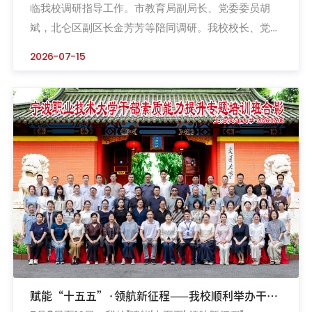
临我校调研指导工作。市教育局副局长、党委委员胡
斌，北仑区副区长金芳芳等陪同调研。我校校长、党委
副书记吴向鹏热情接待调研组一行。调研组实地考察我
2026-07-15
校高端装备国家级双高专业群、浙江省工程研究中心、
国际文化传播基地及中国职业技术教育援外培训基地，
详细了解学校服务地方产业发展和国际化办学情况。李
晓东书记对我校在产教融合、人才培养、国际化办学等
领域的创新实践和突...
赋能“十五五”·领航新征程——我校顺利举办干部