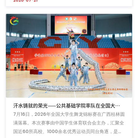
2026-07-21
务模式，宁职大统筹国内职教顶尖专家团队奔赴滁州职
院授课。7 月 13 日开班式在滁州职院 6 号实训楼报告
厅举行，滁州职院党委副书记、校长许雪峰作开班动
员。培训课程体系由宁职大职业教育教师培训学院量身
打造，...
汗水铸就的荣光——公共基础学院率队在全国大学
7月16日，2026年全国大学生舞龙锦标赛在广西桂林圆
生舞龙锦标赛中斩获佳绩
满落幕。本次赛事由中国学生体育联合会主办，汇聚全
国近60所高校、1000余名优秀运动员同台角逐，是全