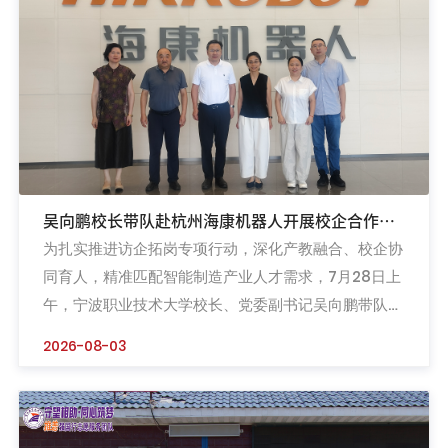
典案例。座谈...
吴向鹏校长带队赴杭州海康机器人开展校企合作交
为扎实推进访企拓岗专项行动，深化产教融合、校企协
流并共建现场工程师学院
同育人，精准匹配智能制造产业人才需求，7月28日上
午，宁波职业技术大学校长、党委副书记吴向鹏带队赴
杭州海康机器人股份有限公司开展校企合作交流会，并
2026-08-03
共同举行现场工程师学院揭牌仪式。学校就业与产学合
作处处长张定华、发展规划处处长兼人工智能学院院长
陈子珍、人工智能学院党委书记李超燕及专业教师代表
随行。海康机器人副总裁徐志军、机器视觉产品总监呼