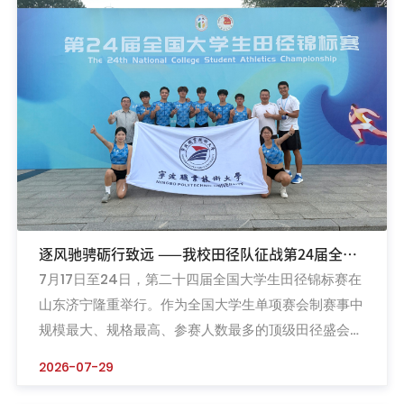
研发制造，系高新技术企业、科技型中小企业和专精特
新中小企业，经营态势稳健。此次获批的研发中心依托
企业既有基础建设，...
逐风驰骋砺行致远 ——我校田径队征战第24届全国
7月17日至24日，第二十四届全国大学生田径锦标赛在
大学生田径锦标赛斩获佳绩
山东济宁隆重举行。作为全国大学生单项赛会制赛事中
规模最大、规格最高、参赛人数最多的顶级田径盛会，
本届比赛共吸引536所高校的5788名运动员同场竞
2026-07-29
技，全方位展现了当代高校田径运动的最高水平。我校