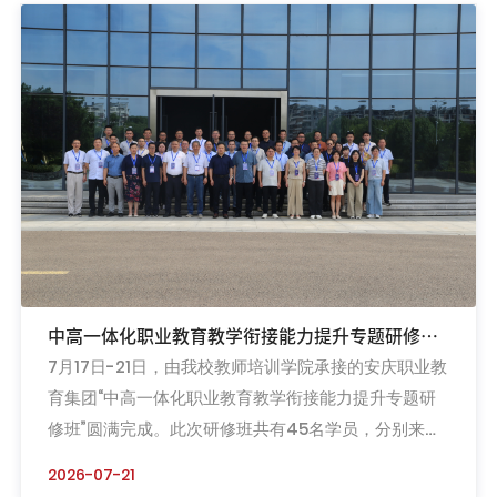
田径队秉持锐意进取、永不言弃的体育精神，斩获3枚
银牌，并在多个项目中跻身前八，陈瑞豪同学获评优秀
运动员称号。赛场之上，我校健儿不负耕耘、奋勇争
先。在男子乙组百米飞人大...
中高一体化职业教育教学衔接能力提升专题研修班
7月17日-21日，由我校教师培训学院承接的安庆职业教
在我校顺利举办
育集团“中高一体化职业教育教学衔接能力提升专题研
修班”圆满完成。此次研修班共有45名学员，分别来自
安庆职业教育集团、安庆职业技术学院等九家单位，其
2026-07-21
中校长、副校长等校级领导11人。教师培训学院聚焦新