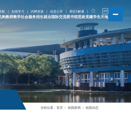
EN
导航
在线学习
内网资源
信息公开
师生E解通
机构
教师教学
社会服务
招生就业
国际交流
图书馆
思政党建
学生天地
当前位置：
首页
校园新闻
校园动态