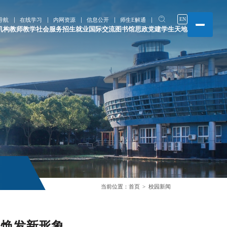
EN
导航
在线学习
内网资源
信息公开
师生E解通
机构
教师教学
社会服务
招生就业
国际交流
图书馆
思政党建
学生天地
当前位置：
首页
校园新闻
工焕发新形象