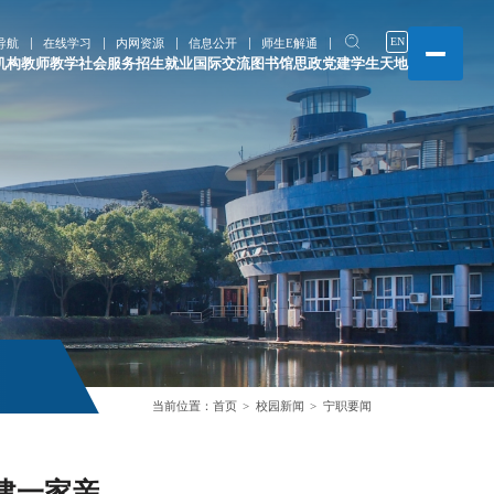
EN
导航
在线学习
内网资源
信息公开
师生E解通
机构
教师教学
社会服务
招生就业
国际交流
图书馆
思政党建
学生天地
当前位置：
首页
校园新闻
宁职要闻
建一家亲