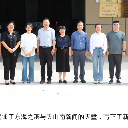
，贯通了东海之滨与天山南麓间的天堑，写下了