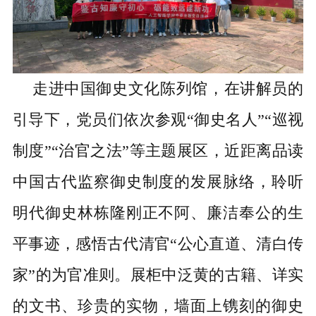
走进中国御史文化陈列馆，在讲解员的
引导下，党员们依次参观
“御史名人”“巡视
制度”“治官之法”等主题展区，近距离品读
中国古代监察御史制度的发展脉络，聆听
明代御史林栋隆刚正不阿、廉洁奉公的生
平事迹，感悟古代清官“公心直道、清白传
家”的为官准则。展柜中泛黄的古籍、详实
的文书、珍贵的实物，墙面上镌刻的御史