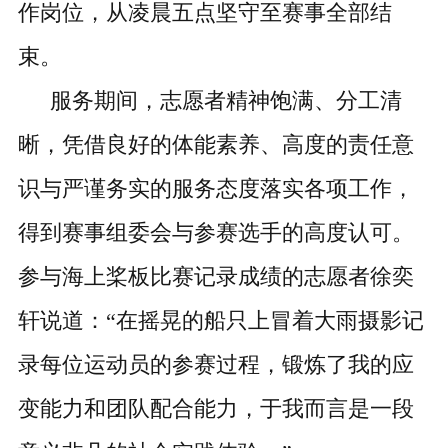
作
岗位
，
从
凌晨五点
坚守至赛事
全部
结
束。
服务期间，志愿者精神饱满、
分工清
晰
，凭借良好的体能素养
、高度的
责任意
识
与
严谨务实的服务态度落实各项工作
，
得到赛事组委会与参赛选手的
高度
认可。
参与海上桨板比赛记录成绩的志愿者徐奕
轩说道：
“在摇晃的船只上冒着大雨摄影记
录每位运动员的参赛过程，锻炼了我的应
变能力和团队配合能力，于我而言是一段