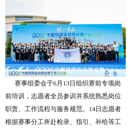
赛事
组委会于
6月13日组织
赛前
专项岗
前培训，志愿者
全员
参训
并
系统熟悉岗位
职责、工作流程与服务规范。
14日志愿者
根据赛事分工
奔
赴检录、指引、
补给等工