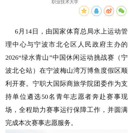
职业技术大学
6月14日
，由国家体育总局水上运动管
理中心与宁波市北仑区人民政府主办的
2026“绿水青山”中国休闲运动挑战赛
（
宁
波北仑站
）在宁波
梅山湾万博鱼度假区顺
利开赛。
宁职大
国际商旅学院团委
作为支
持单位
遴选
50名青年志愿者奔赴赛事现
场，全程助力赛事运行保障工作，
并
圆满
完成本次赛事志愿服务。