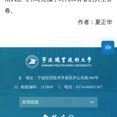
卷
。
作者：夏正华
TOP
地址：宁波经济技术开发区庐山东路388号
邮政编码：315800
电话：0574-86891367
友情链接