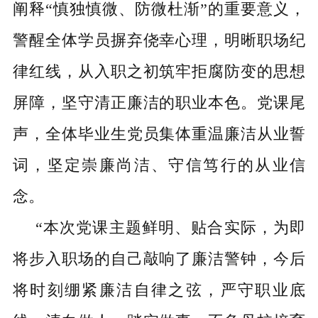
阐释
“慎独慎微、防微杜渐”的重要意义，
警醒全体学员摒弃侥幸心理，明晰职场纪
律红线，从入职之初筑牢拒腐防变的思想
屏障，坚守清正廉洁的职业本色。党课尾
声，全体毕业生党员集体重温廉洁从业誓
词，坚定崇廉尚洁、守信笃行的从业信
念。
“本次党课主题鲜明、贴合实际，为即
将步入职场的自己敲响了廉洁警钟，今后
将时刻绷紧廉洁自律之弦，严守职业底