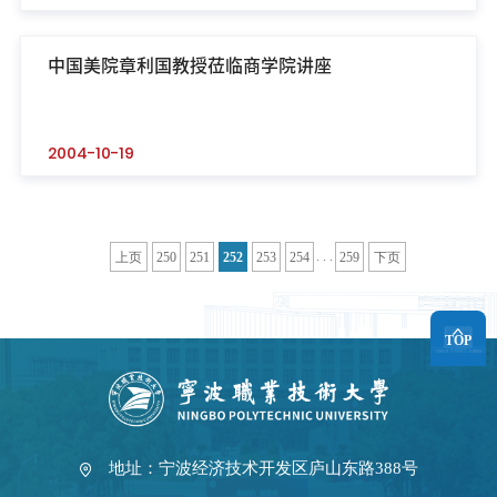
中国美院章利国教授莅临商学院讲座
2004-10-19
. . .
上页
250
251
252
253
254
259
下页
TOP
地址：宁波经济技术开发区庐山东路388号